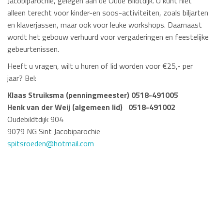
Jacobiparochie, gelegen aan de
Oude Bildtdijk. U kunt niet
alleen terecht voor kinder-en soos-activiteiten, zoals biljarten
en klaverjassen, maar ook voor leuke workshops. Daarnaast
wordt het gebouw verhuurd voor vergaderingen en feestelijke
gebeurtenissen.
Heeft u vragen, wilt u huren of lid worden voor €25,- per
jaar? Bel:
Klaas Struiksma (penningmeester) 0518-491005
Henk van der Weij (algemeen lid) 0518-491002
Oudebildtdijk 904
9079 NG Sint Jacobiparochie
spitsroeden@hotmail.com