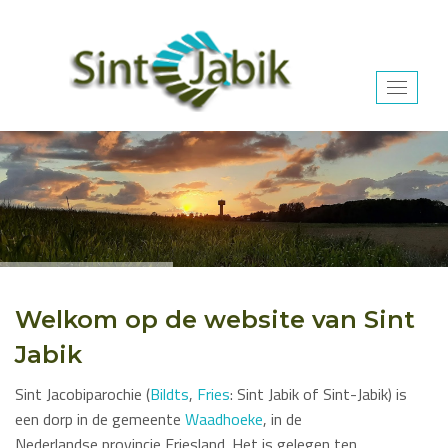
Toggle
navigat
Welkom op de website van Sint
Jabik
Sint Jacobiparochie
(
Bildts
,
Fries
:
Sint Jabik
of
Sint-Jabik) is
een dorp in de gemeente
Waadhoeke
, in de
Nederlandse
provincie
Friesland.
Het is gelegen ten