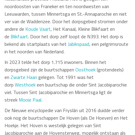
noordoosten van Franeker en ten noordwesten van
Leeuwarden
, tussen
Minnertsga
en
St.-Annaparochie
en niet
ver van de
Waddenzee
. Door het dorpsgebied stromen onder
andere de
Koude Vaart
, Het Kanaal,
Kleine Blikfaart
en
de
Blikfaart
. Door het dorp zelf loopt de N393. Het dorp is
bekend als startplaats van het
Jabikspaad
, een pelgrimsroute
in het noorden van Nederland.
In 2023 telde het dorp 1.715 inwoners.
Binnen het
dorpsgebied zijn de buurtschappen
Oosthoek
(grotendeels)
en
Zwarte Haan
gelegen. Tot 1991 was het
dorp
Westhoek
een buurtschap die onder Sint Jacobiparochie
viel. Tussen Sint Jacobiparochie en Minnertsga ligt de
streek
Mooie Paal
.
De Nieuwe encyclopedie van Fryslân uit 2016 duidde verder
ook nog de buurtschappen
De Hoven
(als De Hoeven) en
Het
Hoekje. Het Hoven is westelijk gelegen van Sint
Jacobiparochie aan de Hovensterweg, mogelijk ontstaan als