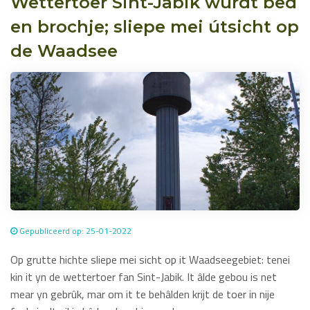
Wettertoer Sint-Jabik wurdt bêd
en brochje; sliepe mei útsicht op
de Waadsee
Gepubliceerd op: 25-01-2022
Op grutte hichte sliepe mei sicht op it Waadseegebiet: tenei
kin it yn de wettertoer fan Sint-Jabik. It âlde gebou is net
mear yn gebrûk, mar om it te behâlden krijt de toer in nije