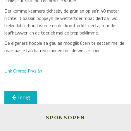
funksje. It sil in bêd en brochje wurde.
Der komme keamers tichteby de grûn en op sa'n 40 meter
hichte. It bassin boppeyn de wettertoer moat dêrfoar wol
hielendal ferboud wurde en der komt in lift nei ta, mar de
leafhawwer kin de toer ek mei de trep beklimme.
De eigeners hoopje sa gau as mooglik útein te setten mei de
realisaasje fan harren plannen mei de wettertoer.
Link Omrop Fryslân
Terug
SPONSOREN