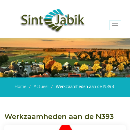
Toggle
navigat
Home
Actueel
Werkzaamheden aan de N393
Werkzaamheden aan de N393