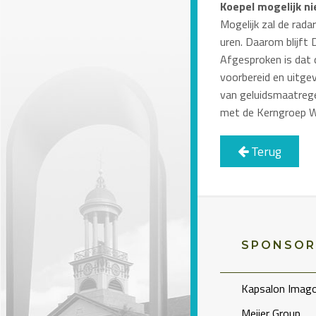
Koepel mogelijk ni
Mogelijk zal de rad
uren. Daarom blijft
Afgesproken is dat
voorbereid en uitg
van geluidsmaatrege
met de Kerngroep Wi
Terug
SPONSOR
Kapsalon Imag
Meijer Group