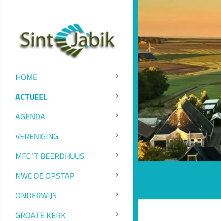
HOME
ACTUEEL
AGENDA
VERENIGING
MFC 'T BEERDHUUS
NWC DE OPSTAP
ONDERWIJS
GROATE KERK