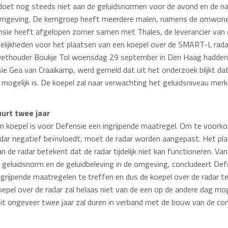
doet nog steeds niet aan de geluidsnormen voor de avond en de n
e omgeving. De kerngroep heeft meerdere malen, namens de omwon
ensie heeft afgelopen zomer samen met Thales, de leverancier van 
lijkheden voor het plaatsen van een koepel over de SMART-L radar
wethouder Boukje Tol woensdag 29 september in Den Haag hadden
ie Gea van Craaikamp, werd gemeld dat uit het onderzoek blijkt da
 mogelijk is. De koepel zal naar verwachting het geluidsniveau mer
urt twee jaar
n koepel is voor Defensie een ingrijpende maatregel. Om te voork
adar negatief beïnvloedt, moet de radar worden aangepast. Het pl
 de radar betekent dat de radar tijdelijk niet kan functioneren. V
e geluidsnorm en de geluidbeleving in de omgeving, concludeert Def
ngrijpende maatregelen te treffen en dus de koepel over de radar t
oepel over de radar zal helaas niet van de een op de andere dag moge
dit ongeveer twee jaar zal duren in verband met de bouw van de co