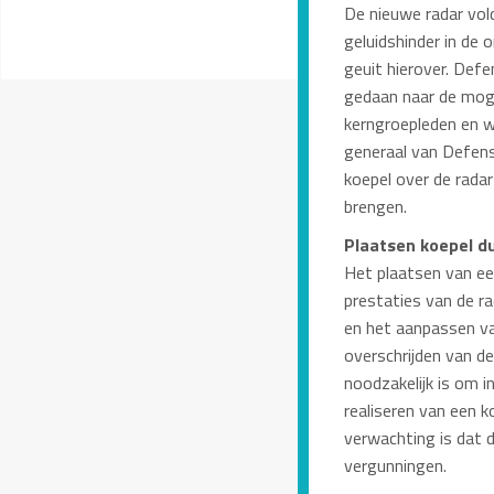
De nieuwe radar vol
geluidshinder in d
geuit hierover. Def
gedaan naar de moge
kerngroepleden en 
generaal van Defens
koepel over de radar
brengen.
Plaatsen koepel du
Het plaatsen van ee
prestaties van de r
en het aanpassen van
overschrijden van d
noodzakelijk is om i
realiseren van een k
verwachting is dat 
vergunningen.