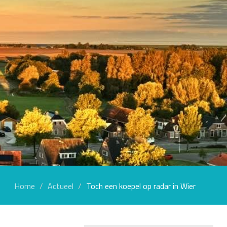
Home
Actueel
Toch een koepel op radar in Wier