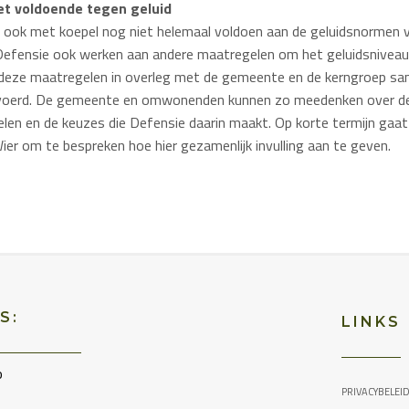
et voldoende tegen geluid
ar ook met koepel nog niet helemaal voldoen aan de geluidsnormen v
 Defensie ook werken aan andere maatregelen om het geluidsniveau
 deze maatregelen in overleg met de gemeente en de kerngroep s
evoerd. De gemeente en omwonenden kunnen zo meedenken over de 
len en de keuzes die Defensie daarin maakt. Op korte termijn gaat
er om te bespreken hoe hier gezamenlijk invulling aan te geven.
S:
LINKS
o
PRIVACYBELEI