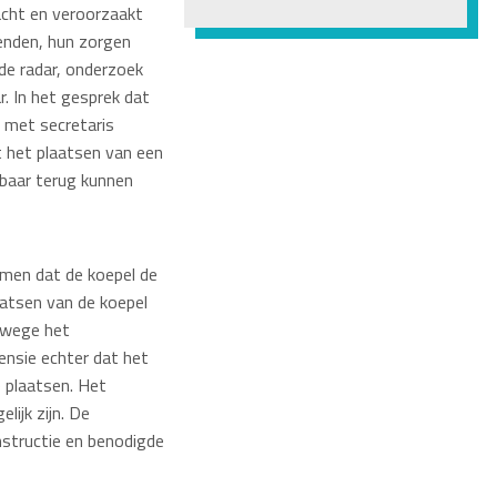
acht en veroorzaakt
enden, hun zorgen
de radar, onderzoek
. In het gesprek dat
 met secretaris
t het plaatsen van een
kbaar terug kunnen
omen dat de koepel de
aatsen van de koepel
anwege het
ensie echter dat het
e plaatsen. Het
lijk zijn. De
nstructie en benodigde