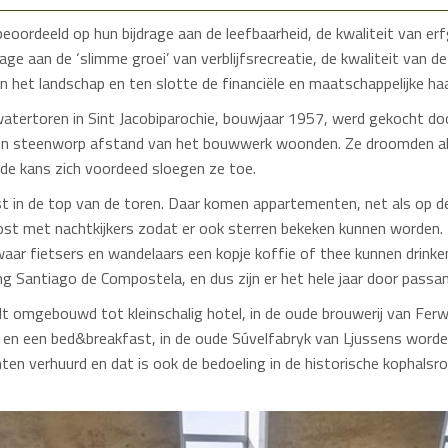
eoordeeld op hun bijdrage aan de leefbaarheid, de kwaliteit van e
drage aan de ‘slimme groei’ van verblijfsrecreatie, de kwaliteit van 
n het landschap en ten slotte de financiële en maatschappelijke haa
tertoren in Sint Jacobiparochie, bouwjaar 1957, werd gekocht do
een steenworp afstand van het bouwwerk woonden. Ze droomden al 
 de kans zich voordeed sloegen ze toe.
ust in de top van de toren. Daar komen appartementen, net als op 
ost met nachtkijkers zodat er ook sterren bekeken kunnen worden. 
r fietsers en wandelaars een kopje koffie of thee kunnen drinken. 
ng Santiago de Compostela, en dus zijn er het hele jaar door passa
 omgebouwd tot kleinschalig hotel, in de oude brouwerij van Fer
n een bed&breakfast, in de oude Súvelfabryk van Ljussens worde
n verhuurd en dat is ook de bedoeling in de historische kophalsro