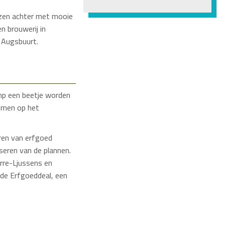
lzen achter met mooie
n brouwerij in
n Augsbuurt.
imp een beetje worden
t men op het
aren van erfgoed
seren van de plannen.
arre-Ljussens en
 de Erfgoeddeal, een