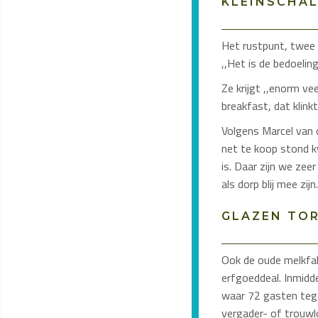
KLEINSCHAL
Het rustpunt, twee a
,,Het is de bedoeling
Ze krijgt ,,enorm vee
breakfast, dat klinkt 
Volgens Marcel van d
net te koop stond kw
is. Daar zijn we zee
als dorp blij mee zij
GLAZEN TO
Ook de oude melkfabr
erfgoeddeal. Inmidd
waar 72 gasten tege
vergader- of trouwl