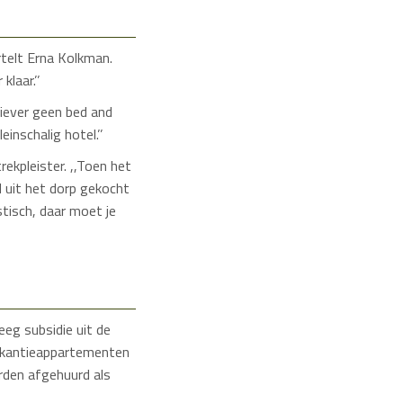
rtelt Erna Kolkman.
laar.’’
 liever geen bed and
einschalig hotel.’’
rekpleister. ,,Toen het
d uit het dorp gekocht
stisch, daar moet je
eeg subsidie uit de
vakantieappartementen
rden afgehuurd als