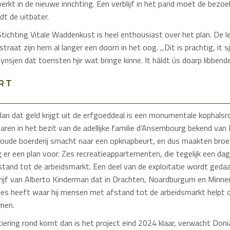
rkt in de nieuwe inrichting. Een verblijf in het pand moet de bezoe
dt de uitbater.
tichting Vitale Waddenkust is heel enthousiast over het plan. De 
raat zijn hem al langer een doorn in het oog. ,,Dit is prachtig, it 
sjen dat toeristen hjir wat bringe kinne. It hâldt ús doarp libbende.
RT
lan dat geld krijgt uit de erfgoeddeal is een monumentale kophalsr
 jaren in het bezit van de adellijke familie d’Ansembourg bekend van
ude boerderij smacht naar een opknapbeurt, en dus maakten broer
er een plan voor. Zes recreatieappartementen, die tegelijk een dag
and tot de arbeidsmarkt. Een deel van de exploitatie wordt geda
drijf van Alberto Kinderman dat in Drachten, Noardburgum en Minne
es heeft waar hij mensen met afstand tot de arbeidsmarkt helpt 
men.
ciering rond komt dan is het project eind 2024 klaar, verwacht Doni