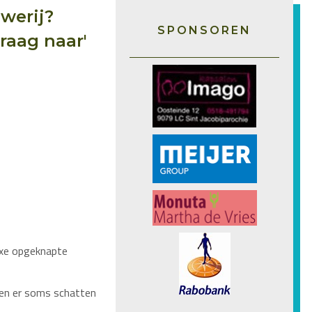
werij?
SPONSOREN
raag naar'
luxe opgeknapte
men er soms schatten