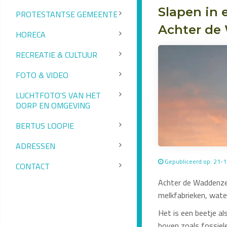
Slapen in 
PROTESTANTSE GEMEENTE
Achter de 
HORECA
RECREATIE & CULTUUR
FOTO & VIDEO
LUCHTFOTO'S VAN HET
DORP EN OMGEVING
BERTUS LOOPIE
ADRESSEN
Gepubliceerd op: 21-
CONTACT
Achter de Waddenzee
melkfabrieken, water
Het is een beetje a
boven zoals fossiele