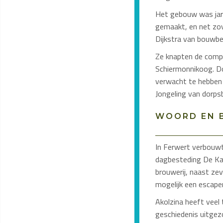
Het gebouw was jare
gemaakt, en net zov
Dijkstra van bouwbed
Ze knapten de compl
Schiermonnikoog. Do
verwacht te hebben d
Jongeling van dorps
WOORD EN 
In Ferwert verbouwt
dagbesteding De Kan
brouwerij, naast z
mogelijk een escap
Akolzina heeft veel 
geschiedenis uitgezo