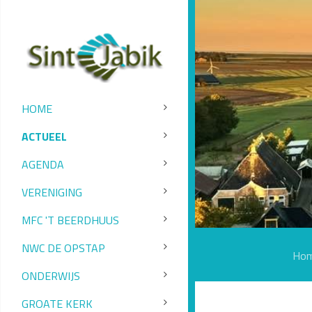
HOME
ACTUEEL
AGENDA
VERENIGING
MFC 'T BEERDHUUS
NWC DE OPSTAP
Ho
ONDERWIJS
GROATE KERK