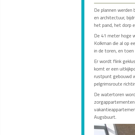
De plannen werden b
en architectuur, bij
het pand, het dorp e
De 41 meter hoge wa
Kolkman die al op 
in de toren, en toen
Er wordt flink gekl
komt er een uitkijkp
rustpunt gebouwd waa
pelgrimsroute richti
De watertoren wordt
zorgappartementen e
vakantieappartemente
Augsbuurt.