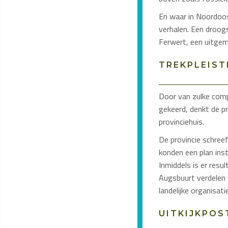
En waar in Noordoos
verhalen. Een droogs
Ferwert, een uitgem
TREKPLEIST
Door van zulke compl
gekeerd, denkt de pr
provinciehuis.
De provincie schreef
konden een plan inst
Inmiddels is er res
Augsbuurt verdelen 
landelijke organisat
UITKIJKPOS