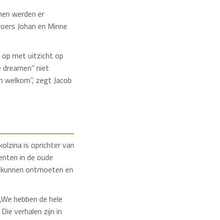
nnen werden er
roers Johan en Minne
 op met uitzicht op
 dreamen’’ niet
m welkom’’, zegt Jacob
lzina is oprichter van
enten in de oude
r kunnen ontmoeten en
 ,,We hebben de hele
Die verhalen zijn in