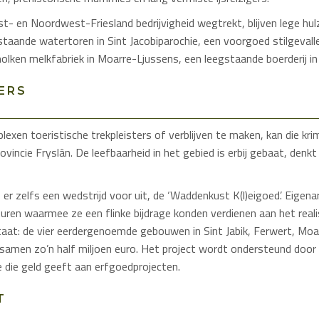
t- en Noordwest-Friesland bedrijvigheid wegtrekt, blijven lege hu
taande watertoren in Sint Jacobiparochie, een voorgoed stilgevalle
olken melkfabriek in Moarre-Ljussens, een leegstaande boerderij i
ERS
exen toeristische trekpleisters of verblijven te maken, kan die kr
ovincie Fryslân. De leefbaarheid in het gebied is erbij gebaat, denk
 er zelfs een wedstrijd voor uit, de ‘Waddenkust K(l)eigoed’. Eigen
uren waarmee ze een flinke bijdrage konden verdienen aan het reali
ultaat: de vier eerdergenoemde gebouwen in Sint Jabik, Ferwert, Mo
samen zo’n half miljoen euro. Het project wordt ondersteund door
ie die geld geeft aan erfgoedprojecten.
T