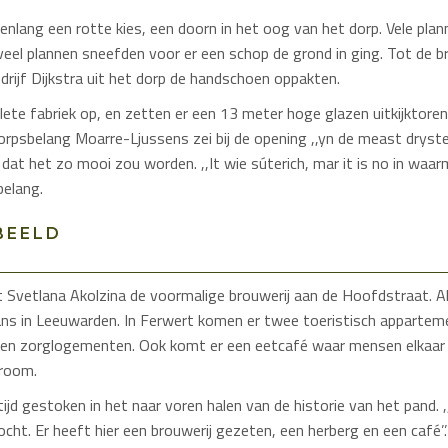
nlang een rotte kies, een doorn in het oog van het dorp. Vele pla
eel plannen sneefden voor er een schop de grond in ging. Tot de b
rijf Dijkstra uit het dorp de handschoen oppakten.
ete fabriek op, en zetten er een 13 meter hoge glazen uitkijktoren
rpsbelang Moarre-Ljussens zei bij de opening ,,yn de meast dryste
at het zo mooi zou worden. ,,It wie súterich, mar it is no in waar
belang.
BEELD
 Svetlana Akolzina de voormalige brouwerij aan de Hoofdstraat. Ako
s in Leeuwarden. In Ferwert komen er twee toeristisch appartem
even zorglogementen. Ook komt er een eetcafé waar mensen elkaa
eroom.
tijd gestoken in het naar voren halen van de historie van het pand.
cht. Er heeft hier een brouwerij gezeten, een herberg en een café’’. 