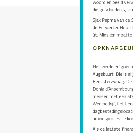
woord en beeld verwe
die geschiedenis, vin
Sjak Papma van de S
de Ferwerter Hoofdst
út. Minsken moatte yn
OPKNAPBEU
Het vierde erfgoedp
Augsbuurt. Die is al
Beetsterzwaag. De o
Donia d’Ansembourg 
mensen met een afst
Werkbedrijf, het be
dagbestedingslocati
arbeidsproces te ko
Als de laatste finan