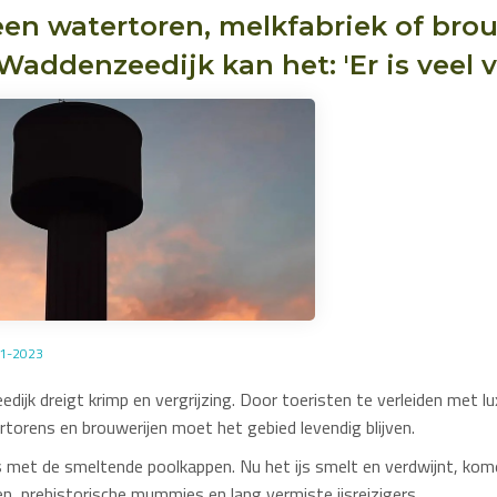
een watertoren, melkfabriek of brou
Waddenzeedijk kan het: 'Er is veel v
11-2023
dijk dreigt krimp en vergrijzing. Door toeristen te verleiden met 
torens en brouwerijen moet het gebied levendig blijven.
ls met de smeltende poolkappen. Nu het ijs smelt en verdwijnt, ko
n, prehistorische mummies en lang vermiste ijsreizigers.