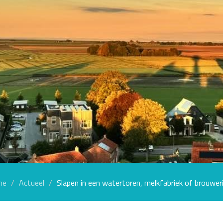
me
Actueel
Slapen in een watertoren, melkfabriek of brouwerij