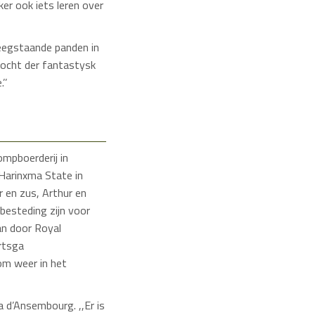
ker ook iets leren over
leegstaande panden in
sjocht der fantastysk
’’
ompboerderij in
 Harinxma State in
 en zus, Arthur en
besteding zijn voor
an door Royal
rtsga
om weer in het
a d’Ansembourg. ,,Er is