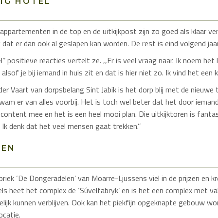
IG HOTEL
ppartementen in de top en de uitkijkpost zijn zo goed als klaar ve
 dat er dan ook al geslapen kan worden. De rest is eind volgend jaar k
l’’ positieve reacties vertelt ze. ,,Er is veel vraag naar. Ik noem het
alsof je bij iemand in huis zit en dat is hier niet zo. Ik vind het een kl
er Vaart van dorpsbelang Sint Jabik is het dorp blij met de nieuwe t
am er van alles voorbij. Het is toch wel beter dat het door ieman
r content mee en het is een heel mooi plan. Die uitkijktoren is fanta
n. Ik denk dat het veel mensen gaat trekken.’’
REN
iek ‘De Dongeradelen’ van Moarre-Ljussens viel in de prijzen en kr
els heet het complex de ‘Súvelfabryk’ en is het een complex met 
lijk kunnen verblijven. Ook kan het piekfijn opgeknapte gebouw wo
ocatie.