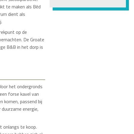
ikt te maken als Bêd
rum dient als
j.
trekpunt op de
overnachten. De Groate
ige B&B in het dorp is
 Voor het ondergronds
een forse kavel van
en komen, passend bij
r duurzame energie,
et onlangs te koop.