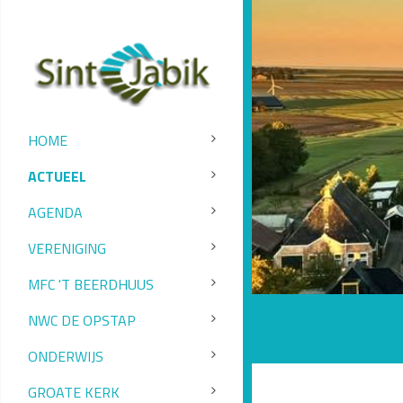
HOME
ACTUEEL
AGENDA
VERENIGING
MFC 'T BEERDHUUS
NWC DE OPSTAP
ONDERWIJS
GROATE KERK