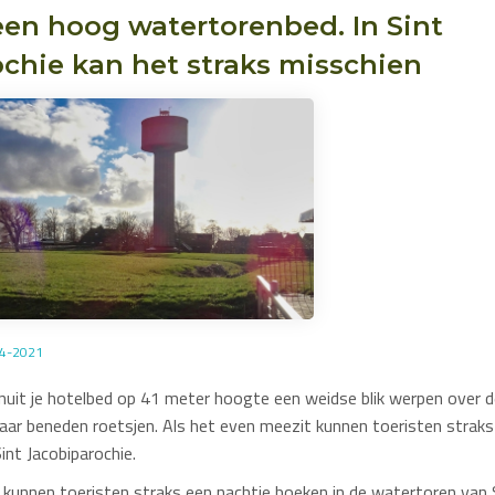
een hoog watertorenbed. In Sint
chie kan het straks misschien
04-2021
nuit je hotelbed op 41 meter hoogte een weidse blik werpen over 
aar beneden roetsjen. Als het even meezit kunnen toeristen straks
int Jacobiparochie.
 kunnen toeristen straks een nachtje boeken in de watertoren van S