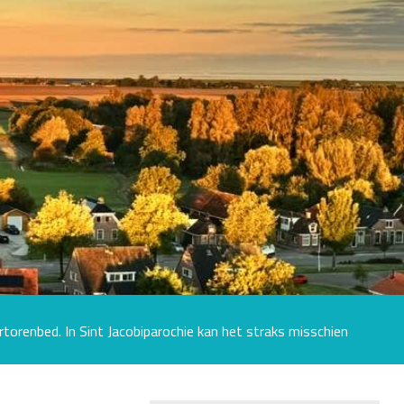
torenbed. In Sint Jacobiparochie kan het straks misschien