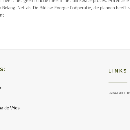
f heeft het geen functie meer in het drinkwaterproces. Potentiële 
jk Belang. Net als De Bildtse Energie Coöperatie, die plannen heeft
ant
S:
LINKS
o
PRIVACYBELEI
a de Vries