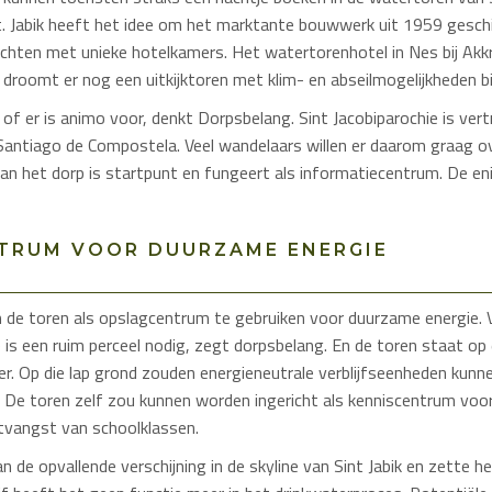
St. Jabik heeft het idee om het marktante bouwwerk uit 1959 gesch
richten met unieke hotelkamers. Het watertorenhotel in Nes bij Akk
k droomt er nog een uitkijktoren met klim- en abseilmogelijkheden bi
of er is animo voor, denkt Dorpsbelang. Sint Jacobiparochie is ver
Santiago de Compostela. Veel wandelaars willen er daarom graag 
an het dorp is startpunt en fungeert als informatiecentrum. De en
TRUM VOOR DUURZAME ENERGIE
m de toren als opslagcentrum te gebruiken voor duurzame energie.
is een ruim perceel nodig, zegt dorpsbelang. En de toren staat op 
r. Op die lap grond zouden energieneutrale verblijfseenheden kunn
n. De toren zelf zou kunnen worden ingericht als kenniscentrum voo
tvangst van schoolklassen.
an de opvallende verschijning in de skyline van Sint Jabik en zette h