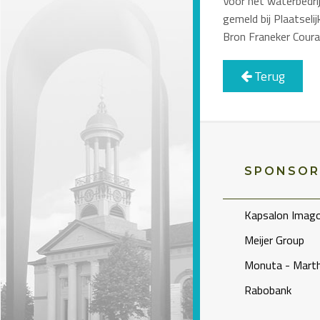
Voor het waterbedrij
gemeld bij Plaatseli
Bron Franeker Cour
Terug
SPONSOR
Kapsalon Imag
Meijer Group
Monuta - Marth
Rabobank