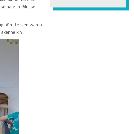
se naar ‘n Bildtse
igibôrd te sien waren.
 skenne kin