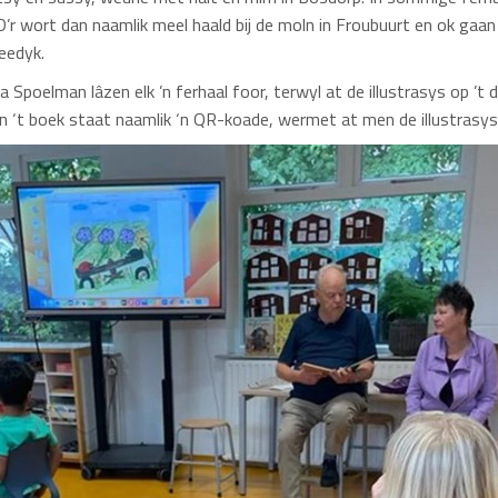
 D’r wort dan naamlik meel haald bij de moln in Froubuurt en ok gaan 
eedyk.
 Spoelman lâzen elk ’n ferhaal foor, terwyl at de illustrasys op ’t d
n ‘t boek staat naamlik ‘n QR-koade, wermet at men de illustrasys