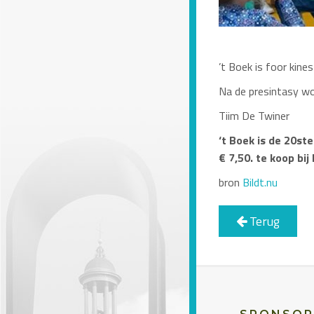
’t Boek is foor kine
Na de presintasy wo
Tiim De Twiner
‘t Boek is de 20ste
€ 7,50. te koop bij
bron
Bildt.nu
Terug