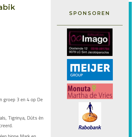
abik
SPONSOREN
n groep 3 en 4 op De
als, Tigrinya, Dúts èn
treerd.
len binne Mark en