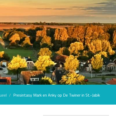
ueel
Presintasy Mark en Anky op De Twiner in St.-Jabik