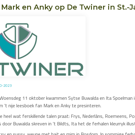
 Mark en Anky op De Twiner in St.-J
10-2023
! Woensdeg 11 oktober kwammen Sytse Buwalda en Ita Spoelman i
om ’t nije leesboek fan Mark en Anky te presinteren.
e heel wat ferskillende talen praat: Frys, Nederlâns, Roemeens, Po
s door Buwalda skreven in ’t Bildts, Ita het de ferhalen kleurryk illus
tsy en sussy, weune met hait en mim in Bosdorp. In sommige ferha