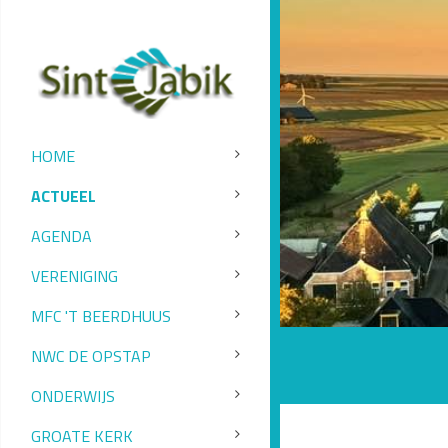
HOME
ACTUEEL
AGENDA
VERENIGING
MFC 'T BEERDHUUS
NWC DE OPSTAP
ONDERWIJS
GROATE KERK