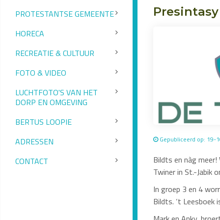
Presintasy
PROTESTANTSE GEMEENTE
HORECA
RECREATIE & CULTUUR
FOTO & VIDEO
LUCHTFOTO'S VAN HET
DORP EN OMGEVING
BERTUS LOOPIE
Gepubliceerd op: 19-
ADRESSEN
Bildts en nàg meer
CONTACT
Twiner in St.-Jabik 
In groep 3 en 4 worr
Bildts. ‘t Leesboek i
Mark en Anky, broer