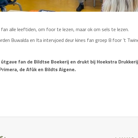
s fan alle leeftiden, om foor te lezen, maar ok om sels te lezen.
rden Buwalda en Ita intervjoed deur kines fan groep 8 foor ’t Twin
 útgave fan de Bildtse Boekerij en drukt bij Hoekstra Drukkerij
 Primera, de Afûk en Bildts Aigene.