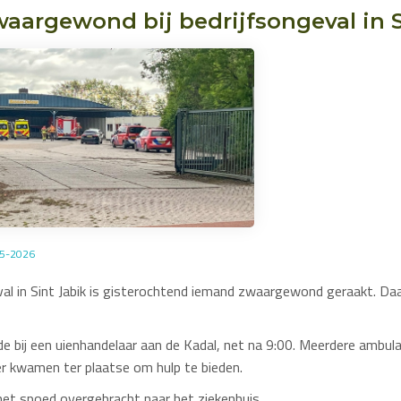
aargewond bij bedrijfsongeval in S
05-2026
val in Sint Jabik is gisterochtend iemand zwaargewond geraakt. Da
e bij een uienhandelaar aan de Kadal, net na 9:00. Meerdere ambul
r kwamen ter plaatse om hulp te bieden.
met spoed overgebracht naar het ziekenhuis.