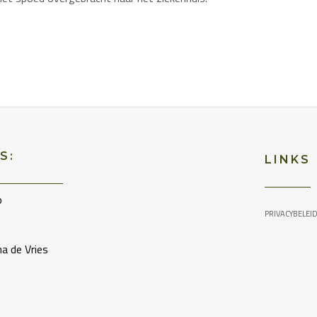
S:
LINKS
o
PRIVACYBELEI
a de Vries