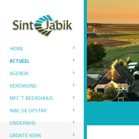
HOME
ACTUEEL
AGENDA
VERENIGING
MFC 'T BEERDHUUS
NWC DE OPSTAP
ONDERWIJS
GROATE KERK