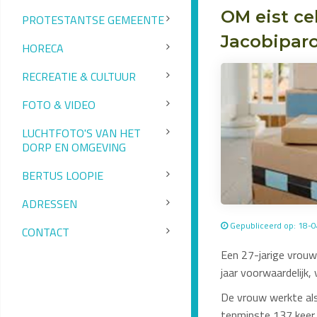
OM eist ce
PROTESTANTSE GEMEENTE
Jacobipar
HORECA
RECREATIE & CULTUUR
FOTO & VIDEO
LUCHTFOTO'S VAN HET
DORP EN OMGEVING
BERTUS LOOPIE
ADRESSEN
Gepubliceerd op: 18-
CONTACT
Een 27-jarige vrouw 
jaar voorwaardelijk,
De vrouw werkte als 
tenminste 137 keer