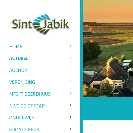
HOME
ACTUEEL
AGENDA
VERENIGING
MFC 'T BEERDHUUS
NWC DE OPSTAP
ONDERWIJS
GROATE KERK