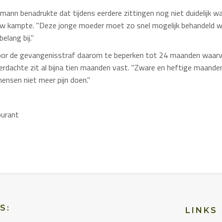
ann benadrukte dat tijdens eerdere zittingen nog niet duidelijk 
uw kampte. "Deze jonge moeder moet zo snel mogelijk behandeld 
elang bij."
or de gevangenisstraf daarom te beperken tot 24 maanden waarv
erdachte zit al bijna tien maanden vast. "Zware en heftige maanden", 
mensen niet meer pijn doen."
ourant
S:
LINKS