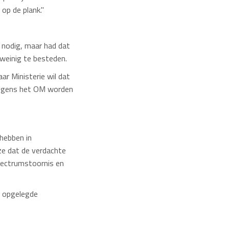
op de plank."
d nodig, maar had dat
 weinig te besteden.
r Ministerie wil dat
olgens het OM worden
hebben in
 ze dat de verdachte
ectrumstoornis en
r opgelegde