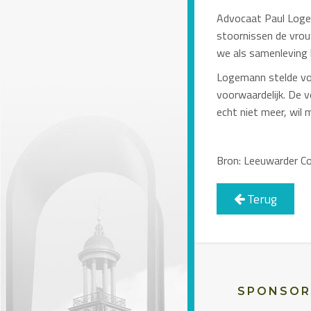
Advocaat Paul Logem
stoornissen de vro
we als samenleving b
Logemann stelde vo
voorwaardelijk. De v
echt niet meer, wil 
Bron: Leeuwarder C
Terug
SPONSOR