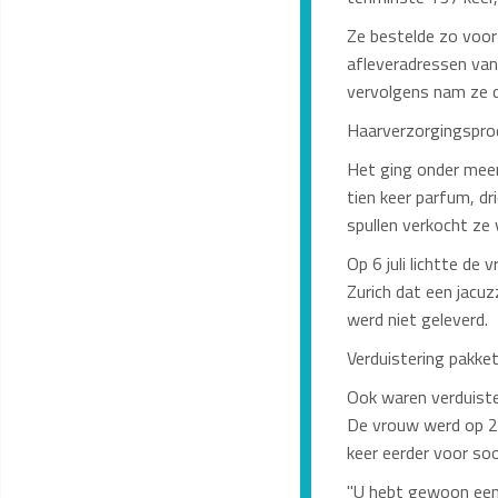
Ze bestelde zo voor 
afleveradressen van
vervolgens nam ze d
Haarverzorgingspro
Het ging onder meer
tien keer parfum, d
spullen verkocht ze
Op 6 juli lichtte de
Zurich dat een jacu
werd niet geleverd.
Verduistering pakke
Ook waren verduiste
De vrouw werd op 25 
keer eerder voor soo
"U hebt gewoon een 