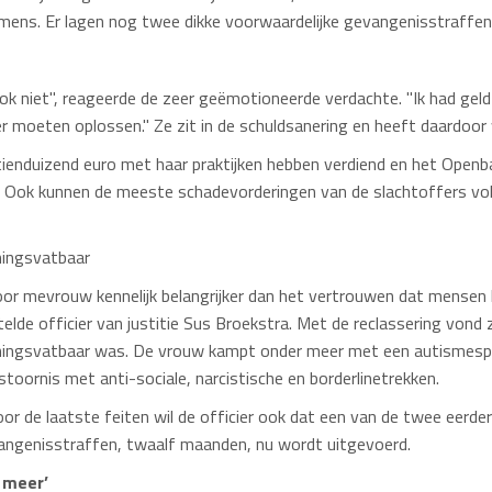
ns. Er lagen nog twee dikke voorwaardelijke gevangenisstraffen 
 ook niet", reageerde de zeer geëmotioneerde verdachte. "Ik had gel
r moeten oplossen." Ze zit in de schuldsanering en heeft daardoor
ienduizend euro met haar praktijken hebben verdiend en het Openbaa
t. Ook kunnen de meeste schadevorderingen van de slachtoffers v
ningsvatbaar
voor mevrouw kennelijk belangrijker dan het vertrouwen dat mensen 
elde officier van justitie Sus Broekstra. Met de reclassering vond
ningsvatbaar was. De vrouw kampt onder meer met een autismesp
stoornis met anti-sociale, narcistische en borderlinetrekken.
or de laatste feiten wil de officier ook dat een van de twee eerde
angenisstraffen, twaalf maanden, nu wordt uitgevoerd.
t meer’