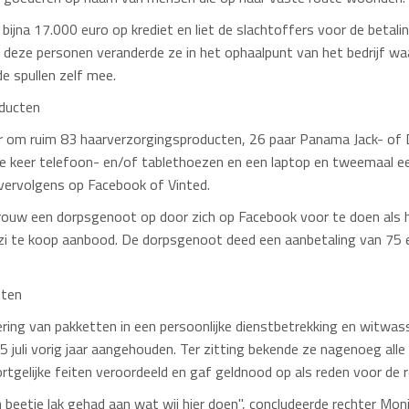
bijna 17.000 euro op krediet en liet de slachtoffers voor de betali
 deze personen veranderde ze in het ophaalpunt van het bedrijf wa
e spullen zelf mee.
ducten
 om ruim 83 haarverzorgingsproducten, 26 paar Panama Jack- of D
rie keer telefoon- en/of tablethoezen en een laptop en tweemaal e
 vervolgens op Facebook of Vinted.
 vrouw een dorpsgenoot op door zich op Facebook voor te doen als h
zzi te koop aanbood. De dorpsgenoot deed een aanbetaling van 75 e
tten
ring van pakketten in een persoonlijke dienstbetrekking en witwass
juli vorig jaar aangehouden. Ter zitting bekende ze nagenoeg alle
rtgelijke feiten veroordeeld en gaf geldnood op als reden voor de r
beetje lak gehad aan wat wij hier doen", concludeerde rechter Moni