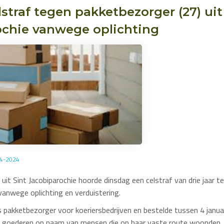
lstraf tegen pakketbezorger (27) uit
ochie vanwege oplichting
04-2024
uit Sint Jacobiparochie hoorde dinsdag een celstraf van drie jaar te
 vanwege oplichting en verduistering.
pakketbezorger voor koeriersbedrijven en bestelde tussen 4 januari 
, goederen op naam van mensen die op haar vaste route woonden.