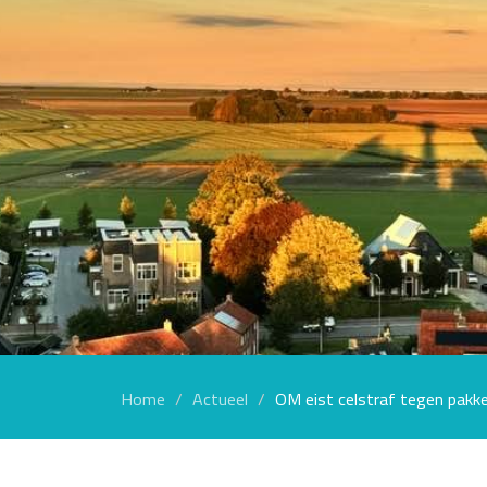
Home
Actueel
OM eist celstraf tegen pakke