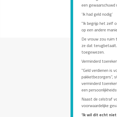
een gewaarschuwd me
‘Ik had geld nodig’
"Ik begrijp het zelf
op een andere manie
De vrouw zou ruim t
ze dat terugbetaal
toegewezen.
Verminderd toereke
"Geld verdienen is 
pakketbezorgers", st
verminderd toereke
een persoonlijkheids
Naast de celstraf vo
voorwaardelijke gev
‘Ik wil dit echt nie