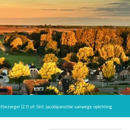
tbezorger (27) uit Sint Jacobiparochie vanwege oplichting