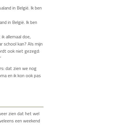
nd in België. Ik ben
ik allemaal doe,
r school kan? Als mijn
rdt ook niet gezegd:
”
ers: dat zien we nog
oma en ik kon ook pas
 weer zien dat het wel
 weleens een weekend