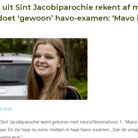
) uit Sint Jacobiparochie rekent af 
 doet ‘gewoon’ havo-examen: ‘Mavo 
05-2026
t Sint Jacobiparochie werd geboren met neurofibromatose 1. ‘Mavo i
ar. En zie haar nu eens: midden in haar havo-examen. „Van de vraag
beetje jeuk.”