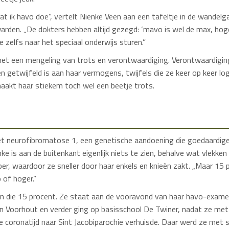
dat ik havo doe”, vertelt Nienke Veen aan een tafeltje in de wande
rden. „De dokters hebben altijd gezegd: ‘mavo is wel de max, hoger 
 zelfs naar het speciaal onderwijs sturen.”
met een mengeling van trots en verontwaardiging. Verontwaardigin
en getwijfeld is aan haar vermogens, twijfels die ze keer op keer l
maakt haar stiekem toch wel een beetje trots.
t neurofibromatose 1, een genetische aandoening die goedaardi
nke is aan de buitenkant eigenlijk niets te zien, behalve wat vlekken
per, waardoor ze sneller door haar enkels en knieën zakt. „Maar 15
 of hoger.”
an die 15 procent. Ze staat aan de vooravond van haar havo-examen
in Voorhout en verder ging op basisschool De Twiner, nadat ze met 
e coronatijd naar Sint Jacobiparochie verhuisde. Daar werd ze met 