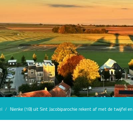
el
Nienke (18) uit Sint Jacobiparochie rekent af met de twijfel 