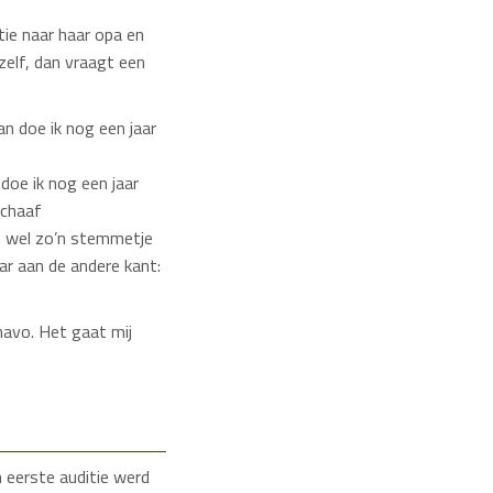
ie naar haar opa en
zelf, dan vraagt een
 doe ik nog een jaar
Schaaf
h wel zo’n stemmetje
aar aan de andere kant:
 havo. Het gaat mij
n eerste auditie werd