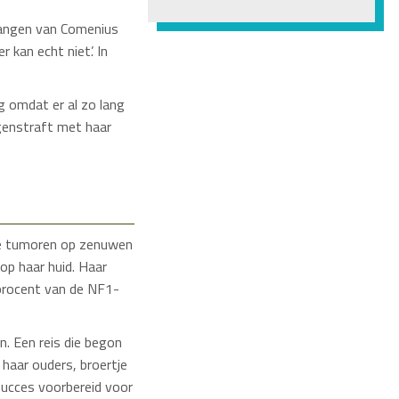
lgangen van Comenius
kan echt niet’. In
g omdat er al zo lang
ogenstraft met haar
ge tumoren op zenuwen
 op haar huid. Haar
 procent van de NF1-
. Een reis die begon
haar ouders, broertje
succes voorbereid voor