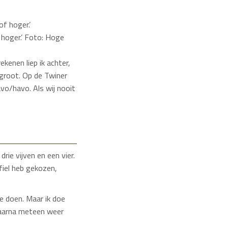
hoger.’ Foto: Hoge
kenen liep ik achter,
e groot. Op de Twiner
avo/havo. Als wij nooit
rie vijven en een vier.
fiel heb gekozen,
te doen. Maar ik doe
 daarna meteen weer