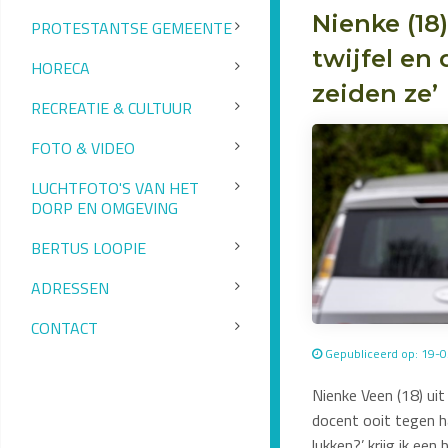
Nienke (18
PROTESTANTSE GEMEENTE
twijfel en
HORECA
zeiden ze’
RECREATIE & CULTUUR
FOTO & VIDEO
LUCHTFOTO'S VAN HET
DORP EN OMGEVING
BERTUS LOOPIE
ADRESSEN
CONTACT
Gepubliceerd op: 19-
Nienke Veen (18) ui
docent ooit tegen ha
lukken?’ krijg ik een 