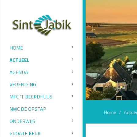
HOME
ACTUEEL
AGENDA
VERENIGING
MFC 'T BEERDHUUS
NWC DE OPSTAP
Home
Actue
ONDERWIJS
GROATE KERK