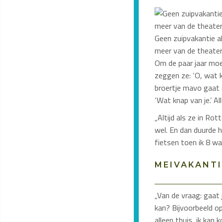
Geen zuipvakantie al
meer van de theate
Om de paar jaar moet
zeggen ze: ‘O, wat 
broertje mavo gaat 
‘Wat knap van je.’ 
„Altijd als ze in Ro
wel. En dan duurde 
fietsen toen ik 8 wa
MEIVAKANTI
„Van de vraag: gaat j
kan? Bijvoorbeeld o
alleen thuis, ik kan