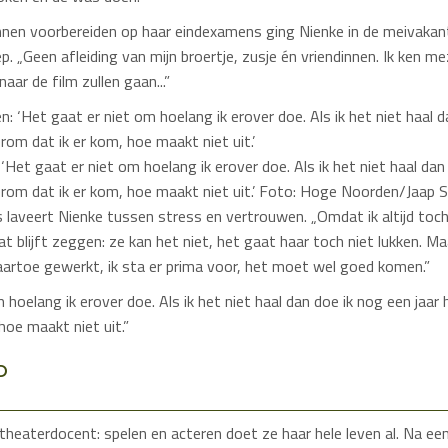
nen voorbereiden op haar eindexamens ging Nienke in de meivakant
 „Geen afleiding van mijn broertje, zusje én vriendinnen. Ik ken me
aar de film zullen gaan...”
‘Het gaat er niet om hoelang ik erover doe. Als ik het niet haal dan
erom dat ik er kom, hoe maakt niet uit.’ Foto: Hoge Noorden/Jaap 
 laveert Nienke tussen stress en vertrouwen. „Omdat ik altijd toc
at blijft zeggen: ze kan het niet, het gaat haar toch niet lukken. M
r naartoe gewerkt, ik sta er prima voor, het moet wel goed komen.”
 hoelang ik erover doe. Als ik het niet haal dan doe ik nog een jaar
hoe maakt niet uit.”
D
theaterdocent: spelen en acteren doet ze haar hele leven al. Na ee