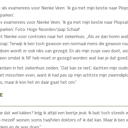
s examenreis voor Nienke Veen: ‘Ik ga met mijn bestie naar Plopsala
rparken.’ Foto: Hoge Noorden/Jaap Schaaf
 Nienke voor controles naar het ziekenhuis. „Als ze dan horen wat 
knap’. Terwijl: ik ben toch gewoon een normaal mens die gewoon naa
doen wordt er ook niks van gezegd. En als mijn zusje vwo doet, wo
Alleen omdat ik NF heb moet er gezegd worden: wat kan je dat goed.
tterdam in het ziekenhuis zeiden: ‘Dat kan ze niet’, dachten mijn oud
het misschien even, want ik had pas op mijn achtste mijn zwemdipl
s, maar ik kon het en daar gaat het om.”
E
e dat wel lukken? krijg ik altijd een beetje jeuk. Ik laat toch steeds
p mezelf wonen: soms twijfelen dokters of ik dat kan. Maar ik ben
 koken en de was doen.”