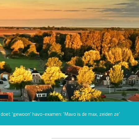
en doet ‘gewoon’ havo-examen: ‘Mavo is de max, zeiden ze’