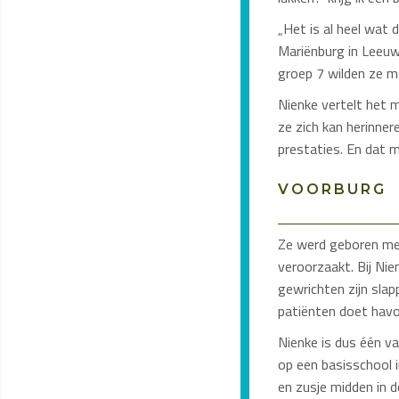
„Het is al heel wat 
Mariënburg in Leeuwa
groep 7 wilden ze me
Nienke vertelt het 
ze zich kan herinner
prestaties. En dat 
VOORBURG
Ze werd geboren me
veroorzaakt. Bij Nie
gewrichten zijn slap
patiënten doet havo
Nienke is dus één v
op een basisschool 
en zusje midden in d