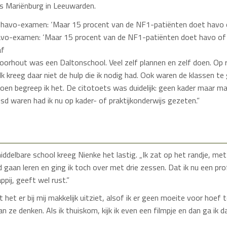
s Mariënburg in Leeuwarden.
avo-examen: ‘Maar 15 procent van de NF1-patiënten doet havo of 
af
oorhout was een Daltonschool. Veel zelf plannen en zelf doen. Op re
. Ik kreeg daar niet de hulp die ik nodig had. Ook waren de klassen t
Toen begreep ik het. De citotoets was duidelijk: geen kader maar m
isd waren had ik nu op kader- of praktijkonderwijs gezeten.”
ddelbare school kreeg Nienke het lastig. „Ik zat op het randje, met d
d gaan leren en ging ik toch over met drie zessen. Dat ik nu een pro
pij, geeft wel rust.”
 het er bij mij makkelijk uitziet, alsof ik er geen moeite voor hoef 
 ze denken. Als ik thuiskom, kijk ik even een filmpje en dan ga ik