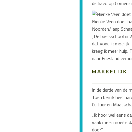
de havo op Comeniu
Nienke Veen doet h
Noorden/Jaap Scha
„De basisschool in V
dat vond ik moeilijk
kreeg ik meer hulp. 
naar Friesland verhu
MAKKELIJK
In de derde van de mi
Toen ben ik heel har
Cultuur en Maatschap
„Ik hoor wel eens dat
vaak meer moeite dan
door.”