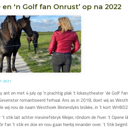
n ‘n Golf fan Onrust’ op na 2022
11-2021
ny ant en met 4 july op ’n prachtig plak ’t lokasytheater ‘de Golf fa
 Sevenster romantiseerd ferhaal. Ans as in 2018, doet wij as Wes
le wij nou de naam Westhoek Binnendyks brúkke, in ’t kort WHBD
 ‘t stik lait achter mesinefebryk Meijer, rôndom de fiver. ’t Opene 
 fan ’t stik en doe en nou gaan hierbij innander over. ‘t Stik begint