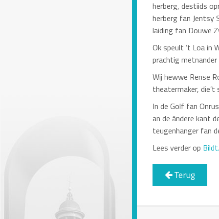
herberg, destiids op
herberg fan Jentsy 
laiding fan Douwe Z
Ok speult ’t Loa in 
prachtig metnander
Wij hewwe Rense Ro
theatermaker, die’t
In de Golf fan Onrus
an de ândere kant d
teugenhanger fan de 
Lees verder op
Bildt
Terug