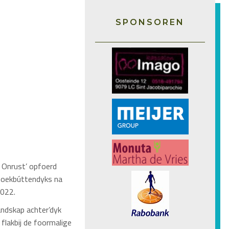
SPONSOREN
n Onrust’ opfoerd
thoekbúttendyks na
2022.
lândskap achter’dyk
 flakbij de foormalige