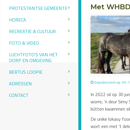
Met WHBD e
PROTESTANTSE GEMEENTE
HORECA
RECREATIE & CULTUUR
FOTO & VIDEO
LUCHTFOTO'S VAN HET
DORP EN OMGEVING
BERTUS LOOPIE
Gepubliceerd op: 05-
ADRESSEN
In 2022 sil op 30 ju
CONTACT
worre, ’n deur Simy
bútten kwammen sil
De unike lokasy foor
wort een met ’t dekôr