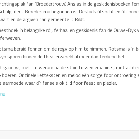
richtingsplak fan ‘Broedertrouw’. Ans as in de geskidenisboeken fer
Schulp, der’t Broedertrou begonnen is. Destiids útsocht en útfonne
wart en de argiven fan gemeente ’t Bildt.
Westhoek ’n belangrike rôl, ferhaal en geskidenis fan de Ouwe-Dyk w
 ferweven.
tsma beraid fonnen om de regy op him te nimmen. Rotsma is ’n b
 syn sporen binnen de theaterwereld al meer dan ferdiend het.
t gaan wij met jim werom na de striid tussen erbaaiers, met achter
e boeren. Orizinele lietteksten en melodieën sorge foor ontroerin
aarmoede waar d’r fansels ok tiid foor feest en plezier.
.nu