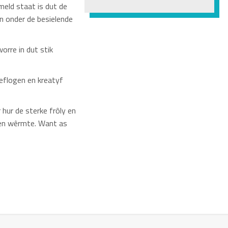
meld staat is dut de
n onder de besielende
orre in dut stik
eflogen en kreatyf
 hur de sterke frôly en
g en wêrmte. Want as