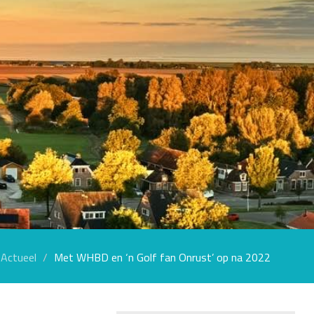
Actueel
Met WHBD en ‘n Golf fan Onrust’ op na 2022