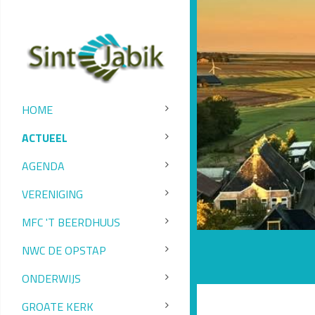
HOME
ACTUEEL
AGENDA
VERENIGING
MFC 'T BEERDHUUS
NWC DE OPSTAP
ONDERWIJS
GROATE KERK