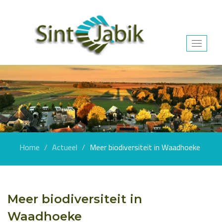
Toggle
navigat
Home
Actueel
Meer biodiversiteit in Waadhoeke
Meer biodiversiteit in
Waadhoeke