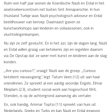
Ruim een half jaar wonen de Koerdische Nazli en Erdal in het
asielzoekerscentrum net buiten Sint Annaparochie. In hun
thuisland Turkije was Nazli psychologisch adviseur en Erdal
beeldhouwer van beroep. Daarnaast gaven ze
kunstworkshops aan kinderen en volwassenen, ook in
vluchtelingenkampen.
Nu zijn ze zelf gevlucht. En in het azc zijn de dagen lang. Nazli
en Erdal willen graag van betekenis zijn en regelden daarom
via De Opstap dat ze weer met kunst en kinderen aan de slag
konden.
,,Are you curious?’’, vraagt Nazli aan de groep. ,,Curious
betekent nieuwsgierig’’, legt Tatum Veen (12) uit aan haar
vriendinnen. Ze spreekt al een aardig woordje Engels. Elmar
Meijdam (23), student social work aan hogeschool NHL
Stenden, is op de achtergrond aanwezig als vertaler.
En, ook handig, Ammar Toptsi (11) spreekt van huis uit
Nederlands, Grieks en Turks en kan Nazli en Erdal gewoon