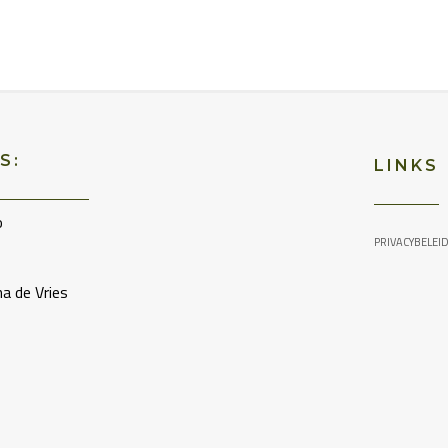
S:
LINKS
o
PRIVACYBELEI
a de Vries