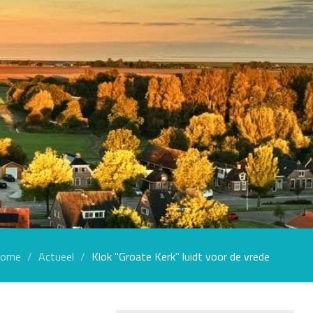
ome
Actueel
Klok "Groate Kerk" luidt voor de vrede