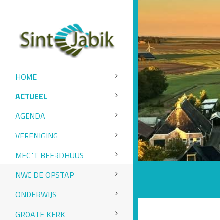
HOME
ACTUEEL
AGENDA
VERENIGING
MFC 'T BEERDHUUS
NWC DE OPSTAP
ONDERWIJS
GROATE KERK