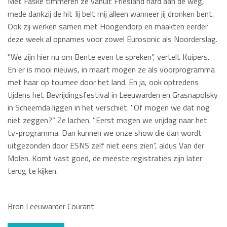
Met Faske timmeren ze vanuit Friesland hard aan de weg,
mede dankzij de hit Jij belt mij alleen wanneer jij dronken bent.
Ook zij werken samen met Hoogendorp en maakten eerder
deze week al opnames voor zowel Eurosonic als Noorderslag.
"We zijn hier nu om Bente even te spreken”, vertelt Kuipers.
En er is mooi nieuws, in maart mogen ze als voorprogramma
met haar op tournee door het land. En ja, ook optredens
tijdens het Bevrijdingsfestival in Leeuwarden en Grasnapolsky
in Scheemda liggen in het verschiet. "Of mogen we dat nog
niet zeggen?” Ze lachen. "Eerst mogen we vrijdag naar het
tv-programma. Dan kunnen we onze show die dan wordt
uitgezonden door ESNS zelf niet eens zien”, aldus Van der
Molen. Komt vast goed, de meeste registraties zijn later
terug te kijken.
Bron Leeuwarder Courant