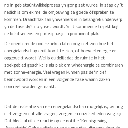
no in gebietsûntwikkelproses yn gong set wurde. In stap dy 't
nedich is om ek mei de omjouwing ta goede ôfspraken te
kommen. Draachflak fan ynwenners is in belangryk ûnderwerp
yn de fase dy’t no ynset wurdt. Yn it kommende trajekt krijt
de belutsenens en partisipaasje in prominent plak.
De oriënterende onderzoeken laten nog niet zien hoe het
energielandschap eruit komt te zien, of hoeveel energie er
opgewekt wordt. Wel is duidelijk dat de ruimte in het
zoekgebied geschikt is als plek om windenergie te combineren
met zonne-energie. Veel vragen kunnen pas definitief
beantwoord worden in een volgende fase waarin zaken
concreet worden gemaakt.
Dat de realisatie van een energielandschap mogelijk is, wil nog
niet zeggen dat alle vragen, zorgen en onzekerheden weg zijn.
Dat bleek al uit de reactie op de notitie ‘Kennisgeving
Acceptatie’. Ook de uitslag van de enquête uitgezet door de