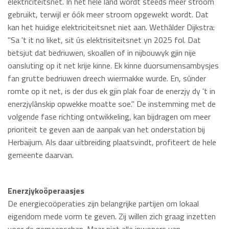
elektriciteitsnet. In het hele land wordt steeds meer stroom
gebruikt, terwijl er óók meer stroom opgewekt wordt. Dat
kan het huidige elektriciteitsnet niet aan. Wethâlder Dijkstra:
"Sa 't it no liket, sit ús elektrisiteitsnet yn 2025 fol. Dat
betsjut dat bedriuwen, skoallen of in nijbouwyk gjin nije
oansluting op it net krije kinne. Ek kinne duorsumensambysjes
fan grutte bedriuwen dreech wiermakke wurde. En, sûnder
romte op it net, is der dus ek gjin plak foar de enerzjy dy 't in
enerzjylânskip opwekke moatte soe." De instemming met de
volgende fase richting ontwikkeling, kan bijdragen om meer
prioriteit te geven aan de aanpak van het onderstation bij
Herbaijum. Als daar uitbreiding plaatsvindt, profiteert de hele
gemeente daarvan.
Enerzjykoöperaasjes
De energiecoöperaties zijn belangrijke partijen om lokaal
eigendom mede vorm te geven. Zij willen zich graag inzetten