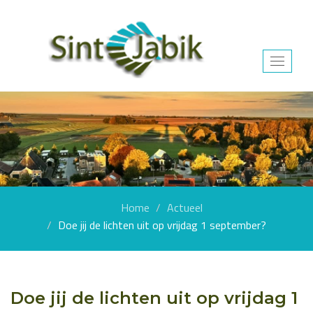
Toggle
navigat
Home
Actueel
Doe jij de lichten uit op vrijdag 1 september?
Doe jij de lichten uit op vrijdag 1