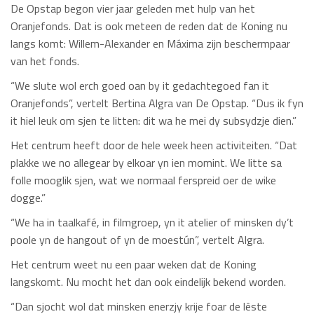
De Opstap begon vier jaar geleden met hulp van het
Oranjefonds. Dat is ook meteen de reden dat de Koning nu
langs komt: Willem-Alexander en Máxima zijn beschermpaar
van het fonds.
“We slute wol erch goed oan by it gedachtegoed fan it
Oranjefonds”, vertelt Bertina Algra van De Opstap. “Dus ik fyn
it hiel leuk om sjen te litten: dit wa he mei dy subsydzje dien.”
Het centrum heeft door de hele week heen activiteiten. “Dat
plakke we no allegear by elkoar yn ien momint. We litte sa
folle mooglik sjen, wat we normaal ferspreid oer de wike
dogge.”
“We ha in taalkafé, in filmgroep, yn it atelier of minsken dy’t
poole yn de hangout of yn de moestún”, vertelt Algra.
Het centrum weet nu een paar weken dat de Koning
langskomt. Nu mocht het dan ook eindelijk bekend worden.
“Dan sjocht wol dat minsken enerzjy krije foar de lêste