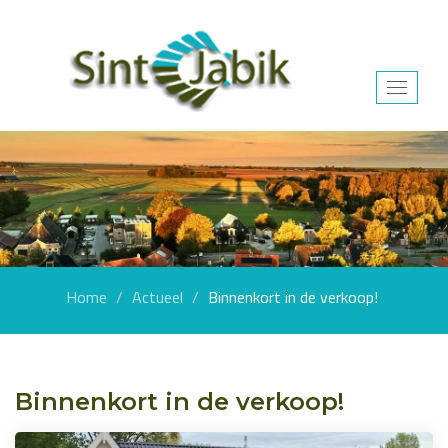
Toggle
navigat
Home
Actueel
Binnenkort in de verkoop!
Binnenkort in de verkoop!