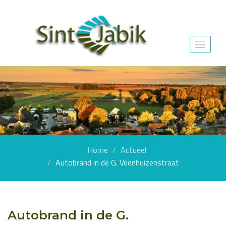
Toggle
navigat
Home
Actueel
Autobrand in de G. Veenhuizenstraat
Autobrand in de G.